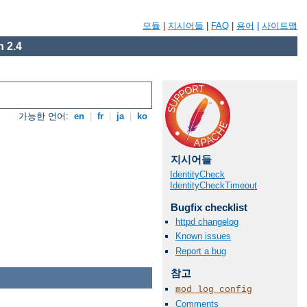
모듈
|
지시어들
|
FAQ
|
용어
|
사이트맵
 2.4
가능한 언어:
en
|
fr
|
ja
|
ko
지시어들
IdentityCheck
IdentityCheckTimeout
Bugfix checklist
httpd changelog
Known issues
Report a bug
참고
mod_log_config
Comments