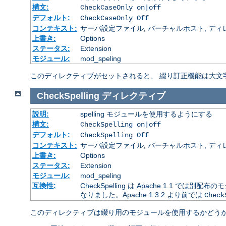
構文:
CheckCaseOnly on|off
デフォルト:
CheckCaseOnly Off
コンテキスト:
サーバ設定ファイル, バーチャルホスト, ディレクトリ
上書き:
Options
ステータス:
Extension
モジュール:
mod_speling
このディレクティブがセットされると、 綴り訂正機能は大文
CheckSpelling
ディレクティブ
説明:
spelling モジュールを使用するようにする
構文:
CheckSpelling on|off
デフォルト:
CheckSpelling Off
コンテキスト:
サーバ設定ファイル, バーチャルホスト, ディレクトリ
上書き:
Options
ステータス:
Extension
モジュール:
mod_speling
互換性:
CheckSpelling は Apache 1.1 で
なりました。Apache 1.3.2 より前では
Check
このディレクティブは綴り用のモジュールを使用するかどうか