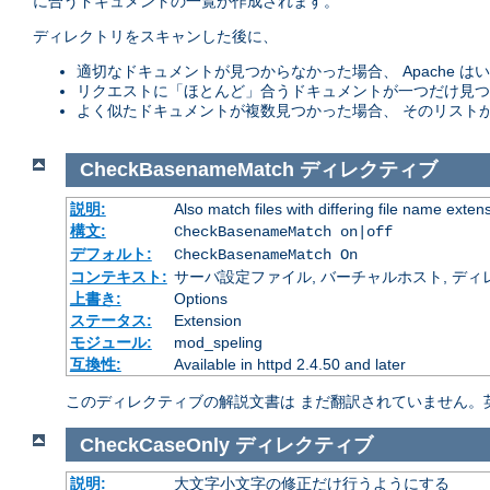
に合うドキュメントの一覧が作成されます。
ディレクトリをスキャンした後に、
適切なドキュメントが見つからなかった場合、 Apache
リクエストに「ほとんど」合うドキュメントが一つだけ見つ
よく似たドキュメントが複数見つかった場合、 そのリスト
CheckBasenameMatch
ディレクティブ
説明:
Also match files with differing file name exten
構文:
CheckBasenameMatch on|off
デフォルト:
CheckBasenameMatch On
コンテキスト:
サーバ設定ファイル, バーチャルホスト, ディレクトリ
上書き:
Options
ステータス:
Extension
モジュール:
mod_speling
互換性:
Available in httpd 2.4.50 and later
このディレクティブの解説文書は まだ翻訳されていません。
CheckCaseOnly
ディレクティブ
説明:
大文字小文字の修正だけ行うようにする