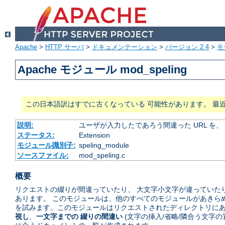
Apache
>
HTTP サーバ
>
ドキュメンテーション
>
バージョン 2.4
>
モ
Apache モジュール mod_speling
この日本語訳はすでに古くなっている 可能性があります。 最
説明:
ユーザが入力したであろう間違った URL を
ステータス:
Extension
モジュール識別子:
speling_module
ソースファイル:
mod_speling.c
概要
リクエストの綴りが間違っていたり、 大文字小文字が違っていたり
あります。 このモジュールは、他のすべてのモジュールがあきら
を試みます。このモジュールはリクエストされたディレクトリにあ
視し
、
一文字までの 綴りの間違い
(文字の挿入/省略/隣合う文字