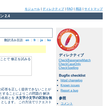
モジュール
|
ディレクティブ
|
FAQ
|
用語
|
サイトマップ
 2.4
翻訳済み言語:
en
|
fr
|
ja
|
ko
ディレクティブ
ことで 修正を試みる
CheckBasenameMatch
CheckCaseOnly
CheckSpelling
Bugfix checklist
httpd changelog
Known issues
への応答を正しく提供できないことが
Report a bug
とすることによりこの問題の 解決
の名前とを
大文字小文字の区別を無
参照
うとします。 この方法でリクエスト
コメント